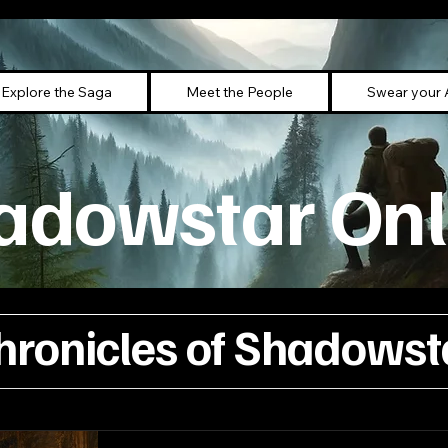
Explore the Saga
Meet the People
Swear your 
adowstar Onl
hronicles of Shadowst