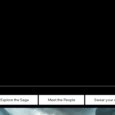
Explore the Saga
Meet the People
Swear your 