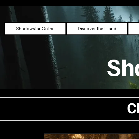
Shadowstar Online
Discover the Island
Sh
C