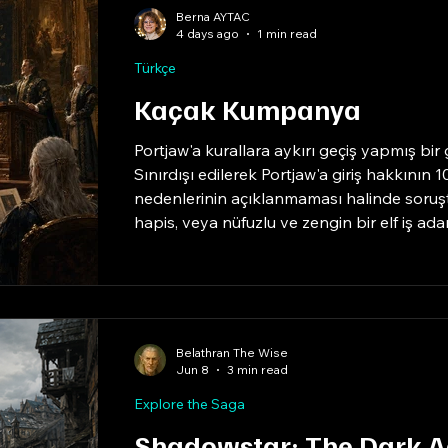
Berna AYTAC
4 days ago
1 min read
Türkçe
Kaçak Kumpanya
Portjaw'a kurallara aykırı geçiş yapmış bir
Sınırdışı edilerek Portjaw'a giriş hakkının
nedenlerinin açıklanmaması halinde soruş
hapis, veya nüfuzlu ve zengin bir elf iş ada
arttırmasına bir eğlence kumpanyası kılığı
Maceracılar, şehir nöbetçilerinin bile elle
neler keşfedecek?
Belathran The Wise
Jun 8
3 min read
Explore the Saga
Shadowstar: The Dark 