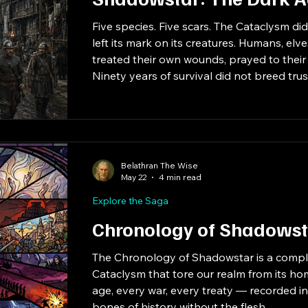
Five species. Five scars. The Cataclysm di
left its mark on its creatures. Humans, elv
treated their own wounds, prayed to their 
Ninety years of survival did not breed tru
Belathran The Wise
May 22
4 min read
Explore the Saga
Chronology of Shadowst
The Chronology of Shadowstar is a comple
Cataclysm that tore our realm from its ho
age, every war, every treaty — recorded i
bones of history without the flesh.