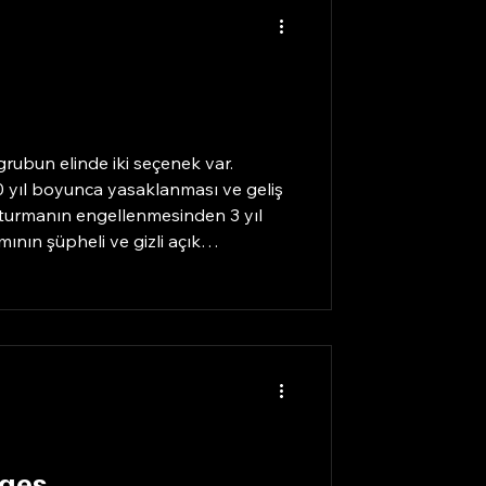
 grubun elinde iki seçenek var.
 10 yıl boyunca yasaklanması ve geliş
turmanın engellenmesinden 3 yıl
mının şüpheli ve gizli açık
nda sızarak delil toplamak.
mek istemediği bu görevin ardında
Ages