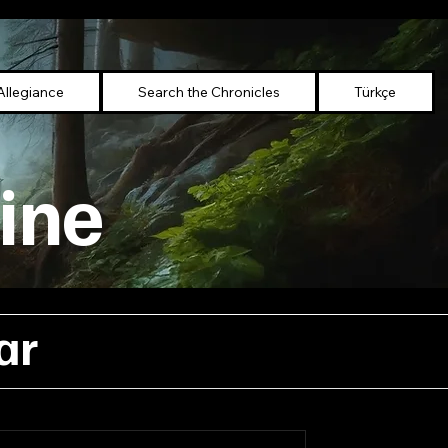
Allegiance
Search the Chronicles
Türkçe
ine
ar