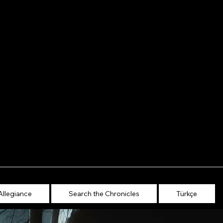
Allegiance
Search the Chronicles
Türkçe